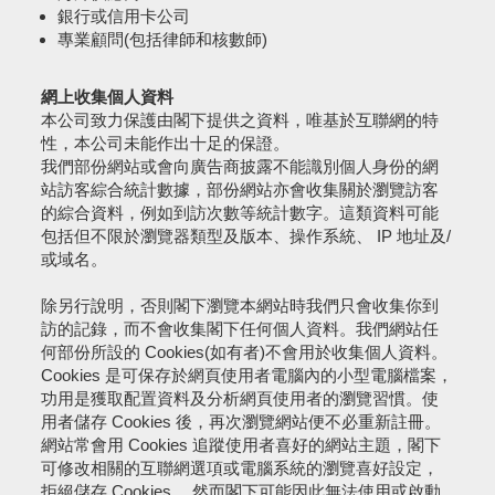
銀行或信用卡公司
專業顧問(包括律師和核數師)
網上收集個人資料
本公司致力保護由閣下提供之資料，唯基於互聯網的特
性，本公司未能作出十足的保證。
我們部份網站或會向廣告商披露不能識別個人身份的網
站訪客綜合統計數據，部份網站亦會收集關於瀏覽訪客
的綜合資料，例如到訪次數等統計數字。這類資料可能
包括但不限於瀏覽器類型及版本、操作系統、 IP 地址及/
或域名。
除另行說明，否則閣下瀏覽本網站時我們只會收集你到
訪的記錄，而不會收集閣下任何個人資料。我們網站任
何部份所設的 Cookies(如有者)不會用於收集個人資料。
Cookies 是可保存於網頁使用者電腦內的小型電腦檔案，
功用是獲取配置資料及分析網頁使用者的瀏覽習慣。使
用者儲存 Cookies 後，再次瀏覽網站便不必重新註冊。
網站常會用 Cookies 追蹤使用者喜好的網站主題，閣下
可修改相關的互聯網選項或電腦系統的瀏覽喜好設定，
拒絕儲存 Cookies ，然而閣下可能因此無法使用或啟動