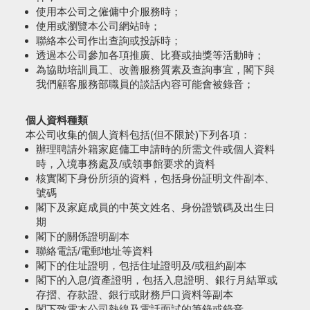
使用本公司之僱傭中介服務時；
使用或瀏覽本公司網站時；
聯絡本公司作出查詢或投訴時；
透過本公司參加各項推廣、比賽或抽獎等活動時；
為協助培訓員工、改善服務質素及查詢事宜，閣下與
我們顧客服務部職員的談話內容可能會被錄音；
個人資料種類
本公司收集的個人資料包括(但不限於)下列各項：
辦理聘請外籍家庭傭工申請時的所需文件或個人資料
時，入境事務處及/或領事館要求的資料
核實閣下身份所須的資料，包括身份証明文件副本、
號碼
閣下及家庭成員的中英文姓名、身份證號碼及出生日
期
閣下的關係證明副本
聯絡電話/電郵地址等資料
閣下的住址證明，包括住址證明及/或租約副本
閣下的入息/資產證明，包括入息證明、銀行月結單或
存摺、存款證、銀行或財務戶口資料等副本
閣下致電本公司熱線及電話面試的筆錄或錄音