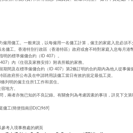
能力僱用傭工。一般來說，以每僱用一名傭工計算，僱主的家庭入息必須不少
名傭工。香港特別行政區（香港特區）政府或會不時對家庭入息每月港幣1
指明的標準僱傭合約（ID 407）。
D 407）內《住宿及家務安排》附表所載的家務。
逗留期間及在標準僱傭合約（ID 407）第2條訂明的合約期內為他人從事僱
香港特區政府所公布及在申請聘用該傭工當日有效的規定最低工資。
）第3條列明的僱主住所1工作和居住。
住宿地方。
疑問，兩者亦無已知的不良記錄。有關會列為考慮因素的事項，詳見下文第IV
簡便指南)[ID(C)969]
以參考入境事務處的網頁