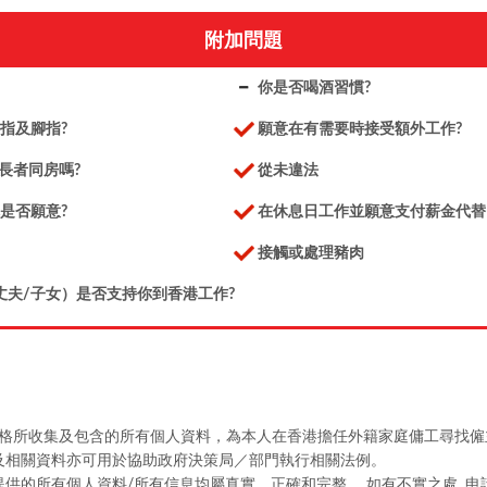
附加問題
你是否喝酒習慣?
指及腳指?
願意在有需要時接受額外工作?
 長者同房嗎?
從未違法
是否願意?
在休息日工作並願意支付薪金代替
接觸或處理豬肉
丈夫/子女）是否支持你到香港工作?
格所收集及包含的所有個人資料，為本人在香港擔任外籍家庭傭工尋找僱
及相關資料亦可用於協助政府決策局／部門執行相關法例。
供的所有個人資料/所有信息均屬真實、正確和完整。 如有不實之處, 