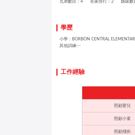
兄弟數目：4
在家排行：2
姊妹數
學歷
小學：BORBON CENTRAL ELEMENTARY 
其他訓練:--
工作經驗
照顧嬰兒
照顧小童
照顧殘疾