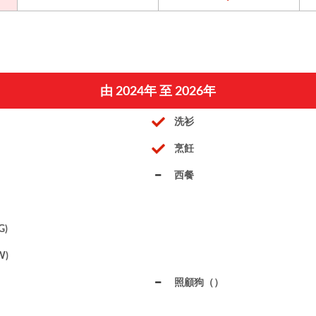
由 2024年 至 2026年
洗衫
烹飪
西餐
G)
W)
照顧狗（）