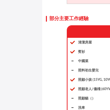
部分主要工作經驗
清潔房屋
熨衫
中國菜
照料初生嬰兒
照顧小孩 (15YG, 10Y
照顧老人/傷殘 (60Y
照顧貓（）
洗車