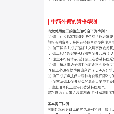
申請外傭的資格準則
有意聘用傭工的僱主須符合下列準則：
(a) 僱主在扣除家庭開支後仍有足夠經濟
額相若的資產，足以在整個合約期內僱用該
(b) 傭工與僱主必須簽訂由入境事務處處長
(c) 傭工只須為僱主執行標準僱傭合約（I
(d) 僱主不得要求或准許傭工在香港特區
(e) 僱主須承諾給予傭工的薪金不少於
(f) 傭工必須在標準僱傭合約（ID 407
(g) 傭工必須獲提供合適和有合理私隱2的
(h) 僱主及傭工僱傭關係的真正目的並無
(i) 僱主須為真正居港的香港特區居民。
資料來源：香港入境事務處-從外國聘用家庭傭工(
基本勞工法例
有關外籍家庭傭工的常見法例問題，您可