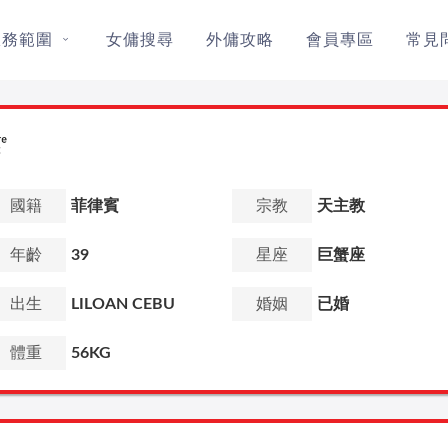
服務範圍
女傭搜尋
外傭攻略
會員專區
常見
國籍
菲律賓
宗教
天主教
年齡
39
星座
巨蟹座
出生
LILOAN CEBU
婚姻
已婚
體重
56KG