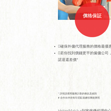
價格保証
確保外傭代理服務的價格最優惠
若你找到價錢更平的僱傭公司
諾退還差價*
* 詳情請查閱服務計劃的條款及細則
# 合作伙伴持有印尼駐港總領事館牌照
HelperMatch e到家