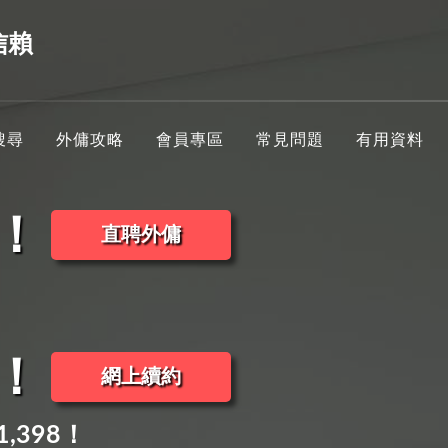
信賴
搜尋
外傭攻略
會員專區
常見問題
有用資料
8！
直聘外傭
8！
網上續約
,398！