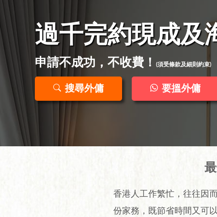
過千完約現成及
申請不成功，不收費！
(須受條款及細則約束)
搜尋外傭
要搵外傭
最
香港人工作繁忙，往往因
份家務，既節省時間又可