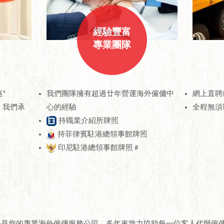
經驗豐富
專業團隊
*
我們團隊擁有超過廿年營運海外僱傭中
網上直聘
，我們承
心的經驗
全程無須
持職業介紹所牌照
持菲律賓駐港總領事館牌照
印尼駐港總領事館牌照
#
僱傭代理中心是您的專業海外僱傭服務公司，多年來致力協助每一位客人代辦