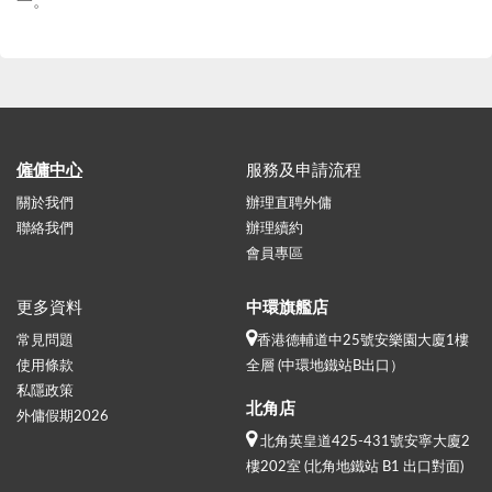
一。
僱傭中心
服務及申請流程
關於我們
辦理直聘外傭
聯絡我們
辦理續約
會員專區
更多資料
中環旗艦店
常見問題
香港德輔道中25號安樂園大廈1樓
使用條款
全層 (中環地鐵站B出口）
私隱政策
北角店
外傭假期2026
北角英皇道425-431號安寧大廈2
樓202室 (北角地鐵站 B1 出口對面)