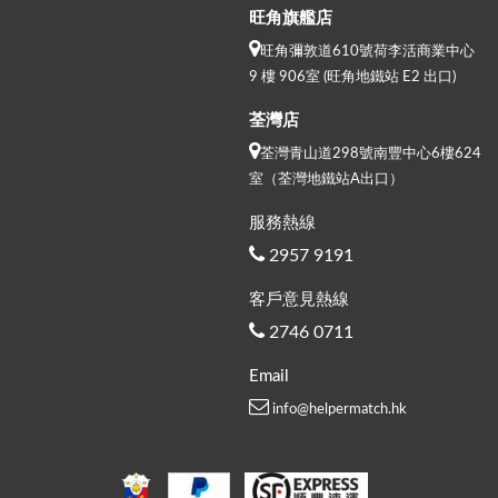
旺角旗艦店
旺角彌敦道610號荷李活商業中心
9 樓 906室 (旺角地鐵站 E2 出口)
荃灣店
荃灣青山道298號南豐中心6樓624
室（荃灣地鐵站A出口）
服務熱線
2957 9191
客戶意見熱線
2746 0711
Email
info@helpermatch.hk