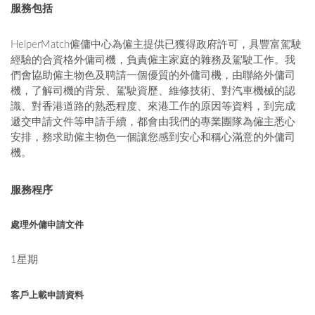
服務包括
HelperMatch僱傭中心為僱主提供已獲得政府許可，具豐富駕駛
經驗的合資格外傭司機，負責僱主家庭的雜務及駕駛工作。我
們會協助僱主物色及聘請一個優質的外傭司機，由聯絡外傭司
機，了解司機的背景、駕駛資歷、維修技術、對汽車機械的認
識、對香港道路的熟悉程度、來港工作的原因等資料，到完成
遞交申請文件等申請手續，都會由我們的專業團隊為僱主悉心
安排，務求助僱主物色一個讓您感到安心和稱心滿意的外傭司
機。
服務程序
處理外傭申請文件
1星期
客戶上載申請資料