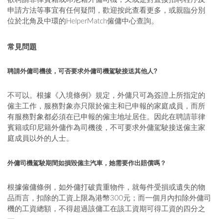
申請方法等事宜有任何疑問，歡迎按此查看更多，或親臨分別
位於北角及中環的HelperMatch僱傭中心查詢。
常見問題
聘請外傭司機後，可否要求外傭司機駕駛接送其他人?
不可以。根據《入境條例》規定，外傭只可為簽證上所指定的
僱主工作，服務對象亦只限於僱主和已申報的家庭成員，而所
有服務對象都必須在已申報的僱主地址居住。因此在聘請菲律
賓籍或印尼籍外傭作為司機後，不可要求外傭駕駛接送僱主家
庭成員以外的人士。
外傭司機駕駛期間如損毀僱主汽車，她需要作出賠償嗎？
根據僱傭條例，如外傭打破貴重物件，就每件受損或遺失的物
品而言，扣除的工資上限為港幣300元；而一個月內扣除外傭司
機的工資總額，不得超過該傭工在該工資期可得工資的四分之