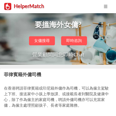
HelperMatch
要搵海外女傭?
女傭搜尋
即時咨詢
營業顧問同您即時Chat
菲律賓籍外傭司機
在香港聘請菲律賓籍或印尼籍外傭作為司機，可以為僱主駕駛
上下班、接送家中小孩上學放課、或接載長者到醫院及健康中
心，除了作為僱主的家庭司機，聘請外傭司機亦可以充當家
傭，為僱主處理照顧孩子、長者等家庭雜務。