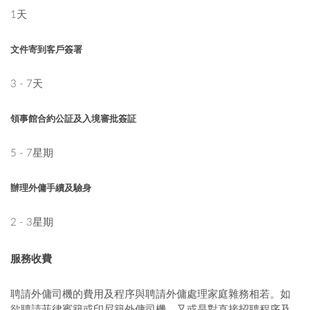
1天
文件寄到客戶簽署
3 - 7天
領事館合約公証及入境審批簽証
5 - 7星期
辦理外傭手續及驗身
2 - 3星期
服務收費
聘請外傭司機的費用及程序與聘請外傭處理家庭雜務相若。如
欲聘請菲律賓籍或印尼籍外傭司機，又或是對直接招聘程序及