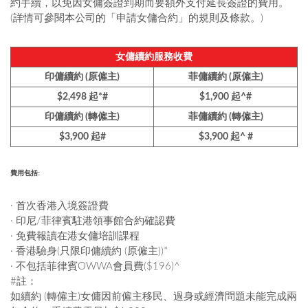
約手續，以免因女傭簽證到期而要額外支付延長簽證的費用。
(詳情可參閱本公司的「申請女傭合約」的規則及條款。)
女傭續約服務收費
印傭續約 (原僱主)
菲傭續約 (原僱主)
$2,498 起*#
$1,900 起^#
印傭續約 (轉僱主)
菲傭續約 (轉僱主)
$3,900 起#
$3,900 起^ #
費用包括:
· 首次香港入境簽證費
· 印尼/菲律賓駐港領事館合約確認費
· 免費報讀在港女傭培訓課程
· 香港驗身(只限印傭續約 (原僱主))*
· 不包括菲律賓OWWA會員費($196)^
#註：
如續約 (轉僱主)女傭因前僱主移民、過身或經濟問題未能完成兩