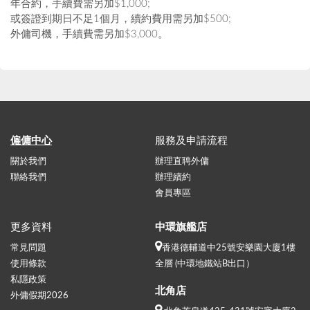
年合約，手續費需另加$1,000;
或簽證到期日不足1個月，續約費用需另加$500;
外傭司機，手續費需另加$3,000。
僱傭中心
服務及申請流程
關於我們
辦理直聘外傭
聯絡我們
辦理續約
會員專區
更多資料
中環旗艦店
常見問題
香港德輔道中25號安樂園大廈1樓
使用條款
全層 (中環地鐵站B出口）
私隱政策
北角店
外傭假期2026