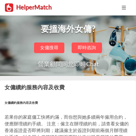
HelperMatch
要搵海外女傭?
女傭搜尋
即時咨詢
營業顧問同您即時Chat
女傭續約服務內容及收費
女傭續約服務內容及收費
若果你的家庭傭工快將約滿，而你想與她多續兩年僱用合約，
便應辦理續約手續。 注意：僱主在辦理續約前，請查看女傭的
香港簽證是否即將到期；建議僱主於簽證到期前兩個月辦理續