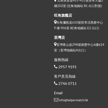
北角英皇道425-431號安寧大廈2
樓202室 (北角地鐵站 B1 出口對面)
旺角旗艦店
旺角彌敦道610號荷李活商業中心
9 樓 906室 (旺角地鐵站 E2 出口)
荃灣店
荃灣青山道298號南豐中心6樓624
室（荃灣地鐵站A出口）
服務熱線
2957 9191
客戶意見熱線
2746 0711
Email
info@helpermatch.hk