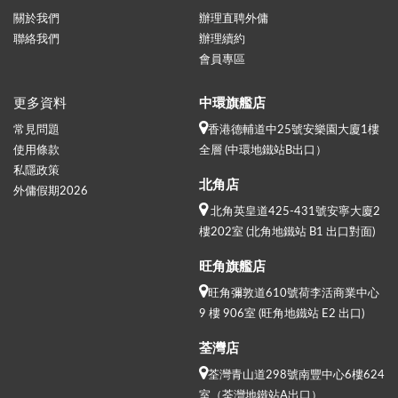
關於我們
辦理直聘外傭
聯絡我們
辦理續約
會員專區
更多資料
中環旗艦店
常見問題
香港德輔道中25號安樂園大廈1樓
使用條款
全層 (中環地鐵站B出口）
私隱政策
北角店
外傭假期2026
北角英皇道425-431號安寧大廈2
樓202室 (北角地鐵站 B1 出口對面)
旺角旗艦店
旺角彌敦道610號荷李活商業中心
9 樓 906室 (旺角地鐵站 E2 出口)
荃灣店
荃灣青山道298號南豐中心6樓624
室（荃灣地鐵站A出口）