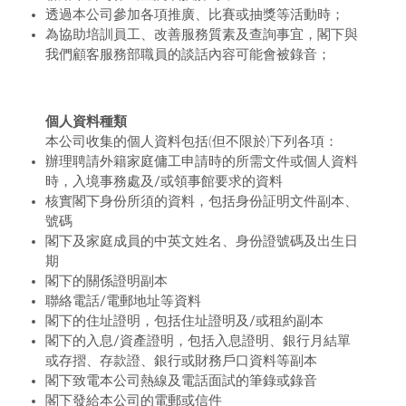
透過本公司參加各項推廣、比賽或抽獎等活動時；
為協助培訓員工、改善服務質素及查詢事宜，閣下與
我們顧客服務部職員的談話內容可能會被錄音；
個人資料種類
本公司收集的個人資料包括(但不限於)下列各項：
辦理聘請外籍家庭傭工申請時的所需文件或個人資料
時，入境事務處及/或領事館要求的資料
核實閣下身份所須的資料，包括身份証明文件副本、
號碼
閣下及家庭成員的中英文姓名、身份證號碼及出生日
期
閣下的關係證明副本
聯絡電話/電郵地址等資料
閣下的住址證明，包括住址證明及/或租約副本
閣下的入息/資產證明，包括入息證明、銀行月結單
或存摺、存款證、銀行或財務戶口資料等副本
閣下致電本公司熱線及電話面試的筆錄或錄音
閣下發給本公司的電郵或信件