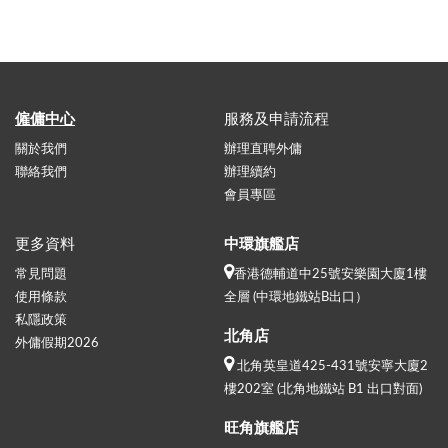
僱傭中心
服務及申請流程
關於我們
辦理直聘外傭
聯絡我們
辦理續約
會員專區
更多資料
中環旗艦店
常見問題
香港德輔道中25號安樂園大廈1樓
使用條款
全層 (中環地鐵站B出口）
私隱政策
北角店
外傭假期2026
北角英皇道425-431號安寧大廈2
樓202室 (北角地鐵站 B1 出口對面)
旺角旗艦店