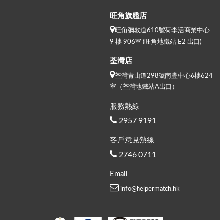
旺角旗艦店
旺角彌敦道610號荷李活商業中心
9 樓 906室 (旺角地鐵站 E2 出口)
荃灣店
荃灣青山道298號南豐中心6樓624
室（荃灣地鐵站A出口）
服務熱線
2957 9191
客戶意見熱線
2746 0711
Email
info@helpermatch.hk