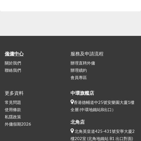
僱傭中心
服務及申請流程
關於我們
辦理直聘外傭
聯絡我們
辦理續約
會員專區
更多資料
中環旗艦店
常見問題
香港德輔道中25號安樂園大廈1樓
使用條款
全層 (中環地鐵站B出口）
私隱政策
北角店
外傭假期2026
北角英皇道425-431號安寧大廈2
樓202室 (北角地鐵站 B1 出口對面)